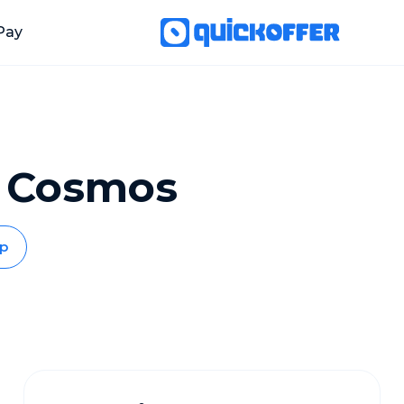
Pay
s Cosmos
p